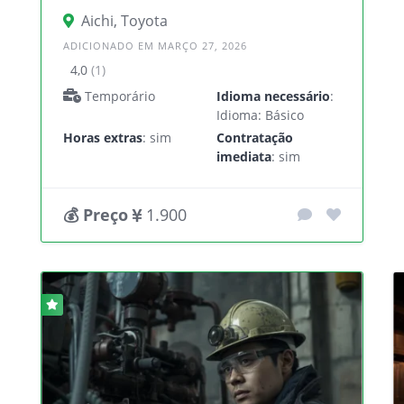
Aichi, Toyota
ADICIONADO EM MARÇO 27, 2026
4,0
(1)
Temporário
Idioma necessário
:
Idioma: Básico
Horas extras
: sim
Contratação
imediata
: sim
💰 Preço
1.900