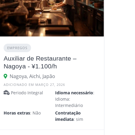
EMPREGOS
Auxiliar de Restaurante –
Nagoya - ¥1.100/h
Nagoya, Aichi, Japão
ADICIONADO EM MARÇO 27, 2026
Periodo Integral
Idioma necessário
:
Idioma:
Intermediário
Horas extras
: Não
Contratação
imediata
: sim