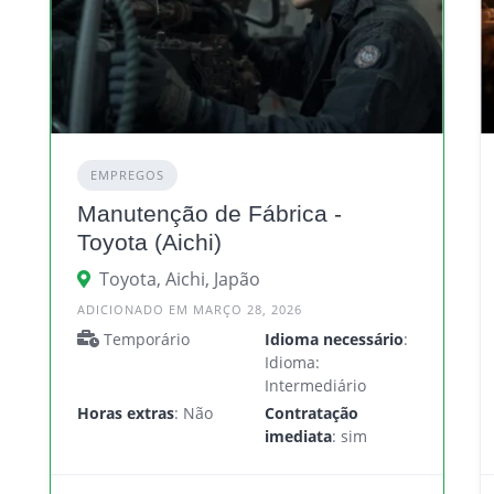
EMPREGOS
Manutenção de Fábrica -
Toyota (Aichi)
Toyota, Aichi, Japão
ADICIONADO EM MARÇO 28, 2026
Temporário
Idioma necessário
:
Idioma:
Intermediário
Horas extras
: Não
Contratação
imediata
: sim